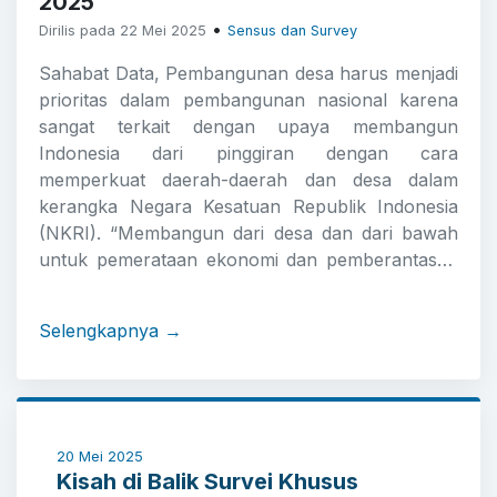
2025
•
Dirilis pada 22 Mei 2025
Sensus dan Survey
Sahabat Data, Pembangunan desa harus menjadi
prioritas dalam pembangunan nasional karena
sangat terkait dengan upaya membangun
Indonesia dari pinggiran dengan cara
memperkuat daerah-daerah dan desa dalam
kerangka Negara Kesatuan Republik Indonesia
(NKRI). “Membangun dari desa dan dari bawah
untuk pemerataan ekonomi dan pemberantasan
kemiskinan”, merupakan poin ke-6 (enam) dari
Asta Cita Presiden Prabowo. Tapi tentu,
Selengkapnya →
pembangunan tidak akan memiliki arah yang
tepat bila tidak berdasarkan dengan data akurat
dan benar.Pada Tahun 2025, Badan Pusat
Statistik akan melakukan Pemutakhiran Data
Perkembangan Desa atau yang selanjutnya
20 Mei 2025
disebut Potensi Desa (PODES). Kegiatan ini
Kisah di Balik Survei Khusus