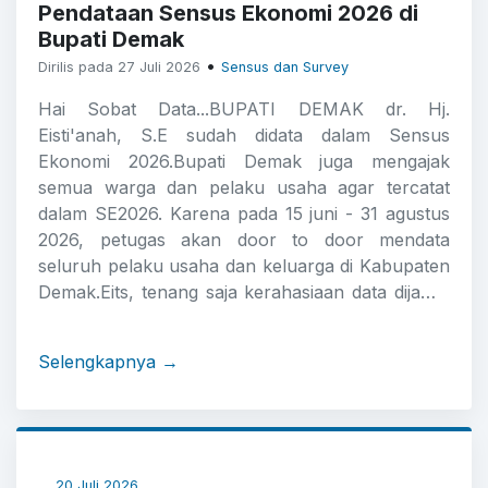
Pendataan Sensus Ekonomi 2026 di
Bupati Demak
•
Dirilis pada 27 Juli 2026
Sensus dan Survey
Hai Sobat Data...BUPATI DEMAK dr. Hj.
Eisti'anah, S.E sudah didata dalam Sensus
Ekonomi 2026.Bupati Demak juga mengajak
semua warga dan pelaku usaha agar tercatat
dalam SE2026. Karena pada 15 juni - 31 agustus
2026, petugas akan door to door mendata
seluruh pelaku usaha dan keluarga di Kabupaten
Demak.Eits, tenang saja kerahasiaan data dijamin
Undang-undang, dan pendataann ini tidak ada
kaitannya dengan pajak ya. Pendataan SE 2026
Selengkapnya →
nantinya akan menghasilkan data dan potret
ekonomi terkini dan menyeluruh yang akan
sangat berguna bagi perencanaan kebijakan
perekonomian ke depan.#sensus #ekonomi
#demak #sayasudahdisensus #bupati
20 Juli 2026