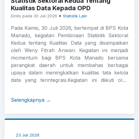
Statistik Sektoral Kedua Tentang
Kualitas Data Kepada OPD
•
Dirilis pada 30 Juli 2026
Statistik Lain
Pada Kamis, 30 Juli 2026, bertempat di BPS Kota
Manado, kegiatan Pembinaan Statistik Sektoral
Kedua tentang Kualitas Data yang disampaikan
oleh Weny Fitrah Anwari. Kegiatan ini menjadi
momentum bagi BPS Kota Manado bersama
perangkat daerah untuk membahas berbagai
upaya dalam meningkatkan kualitas tata kelola
data yang terintegrasi.Kegiatan ini diikuti oleh
Organisasi Perangkat Daerah (OPD) selaku
produsen data dan menjadi wadah koordinasi
Selengkapnya →
dalam mendukung implementasi Satu Data
Indonesia. Pembinaan difokuskan pada
penguatan pemahaman terkait konsep dan
batasan indikator-indikator pada Domain Kualitas
Data sebagai bagian dari upaya meningkatkan
23 Juli 2026