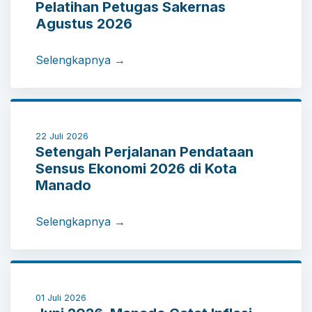
kualitas penyelenggaraan statistik sektoral secara
Pelatihan Petugas Sakernas
berkelanjutan, termasuk dalam mendukung
Agustus 2026
pelaksanaan Evaluasi Penyelenggaraan Statistik
Sektoral (EPSS).Melalui sinergi yang kuat antara
Selengkapnya →
BPS Kota Manado dan seluruh OPD, diharapkan
penyelenggaraan statistik sektoral di Kota
Manado semakin berkualitas, terstandar, dan
mampu menghasilkan data yang akurat sebagai
dasar perencanaan, pengambilan kebijakan,
22 Juli 2026
Setengah Perjalanan Pendataan
serta evaluasi pembangunan yang lebih tepat
Sensus Ekonomi 2026 di Kota
sasaran.
Manado
Selengkapnya →
01 Juli 2026