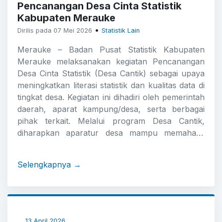
Pencanangan Desa Cinta Statistik
Kabupaten Merauke
•
Dirilis pada 07 Mei 2026
Statistik Lain
Merauke – Badan Pusat Statistik Kabupaten
Merauke melaksanakan kegiatan Pencanangan
Desa Cinta Statistik (Desa Cantik) sebagai upaya
meningkatkan literasi statistik dan kualitas data di
tingkat desa. Kegiatan ini dihadiri oleh pemerintah
daerah, aparat kampung/desa, serta berbagai
pihak terkait. Melalui program Desa Cantik,
diharapkan aparatur desa mampu memahami
pengelolaan dan pemanfaatan data statistik untuk
mendukung perencanaan dan pembangunan
Selengkapnya →
desa yang lebih tepat sasaran. Program ini juga
menjadi bagian dari komitmen Badan Pusat
Statistik dalam memperkuat pembinaan statistik
sektoral dan meningkatkan kesadaran pentingnya
data yang akurat dan berkualitas.
13 April 2026